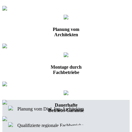
Planung vom
Architekten
Montage durch
Fachbetriebe
Unverbindliche Beratung
Dauerhafte
Planung vom Dipl. Ing. Architekten
Betriebs-Garantie
Qualifizierte regionale Fachbetriebe