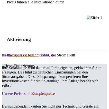
Profis führen alle Installationen durch
Aktivierung
Ihre
Ihre Autarkie beginnt sofort, der Strom fließt
Einsparung bezahlt
die Anlage
Ihre Solaranlage wird dauerhaft Ihren eigenen, geldwerten Strom
erzeugen. Das führt zu deutlichen Einsparungen bei den
Stromausgaben. Diese Einsparungen kompensieren Ihre
Investitionskosten für die Solaranlage. Ihre Anlage bezahlt sich
selbst!
Unsere Preise sind
Komplettpreise
Bei sundependent kaufen Sie nicht nur Technik und Geräte ein.